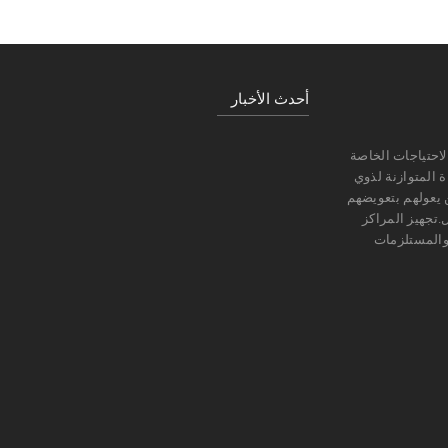
أحدث الأخبار
احتياجات الخاصة
 المتوازنة لذوي
 يعولهم بتعويضهم
.تجهيز المراكز
 والمستلزمات