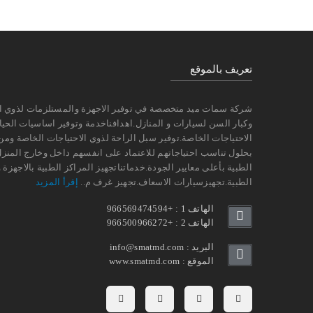
تعريف بالموقع
شركة سمات ميد متخصصة في توفير الاجهزة والمستلزمات لذوي ال
وكبار السن لسيارات و المنازل.اهدافناخدمة وتوفير اساسيات الحياة
الاحتياجات الخاصة.توفير سبل الراحة لذوي الاحتياجات الخاصة ومن
بحلول تناسب احتياجاتهم للاعتماد على انفسهم داخل وخارج المنزل
الطبية بأعلى معايير الجودة.خدماتناتجهيز المراكز الطبية بالاجهزة
الطبية.تجهيزسيارات الاسعاف.تجهيز غرف م..
إقرأ المزيد
الهاتف 1 : +966569474594
الهاتف 2 : +966500966272
البريد : info@smatmd.com
الموقع : www.smatmd.com